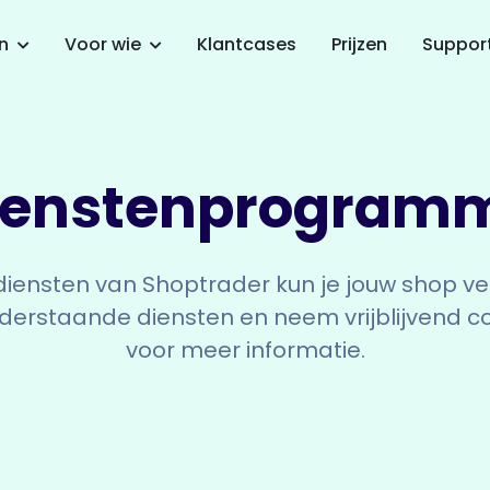
en
Voor wie
Klantcases
Prijzen
Suppor
iensten
program
diensten van Shoptrader kun je jouw shop ve
nderstaande diensten en neem vrijblijvend c
voor meer informatie.