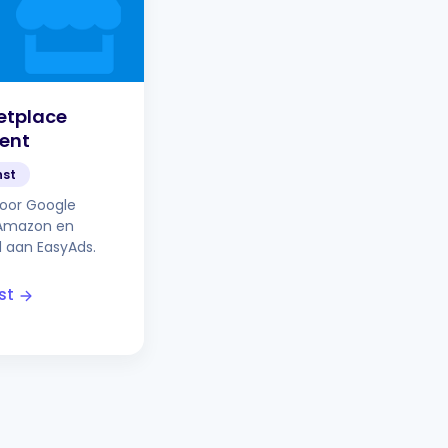
etplace
ent
nst
or Google
 Amazon en
d aan EasyAds.
st