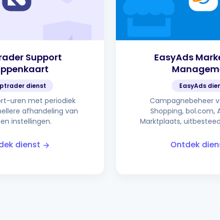
rader Support
EasyAds Mark
ippenkaart
Managem
ptrader dienst
EasyAds die
rt-uren met periodiek
Campagnebeheer vo
nellere afhandeling van
Shopping, bol.com,
en instellingen.
Marktplaats, uitbestee
dek dienst
Ontdek dien