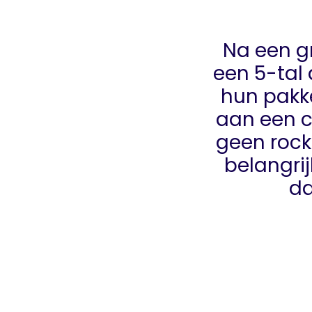
Na een g
een 5-tal
hun pakke
aan een co
geen rock
belangri
da