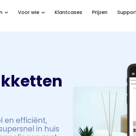
en
Voor wie
Klantcases
Prijzen
Suppor
akketten
 en efficiënt,
 supersnel in huis