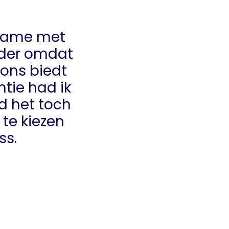
tname met
ader omdat
-ons biedt
ntie had ik
d het toch
te kiezen
ss.