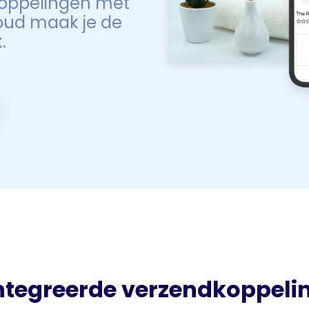
 koppelingen met
oud maak je de
.
ntegreerde verzendkoppeli