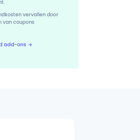
t.
ndkosten vervallen door
 van coupons
end add-ons