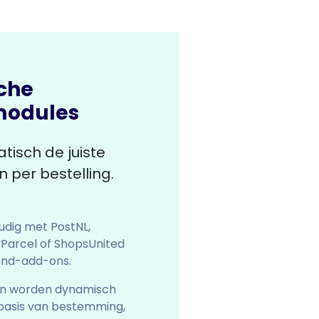
che
modules
isch de juiste
 per bestelling.
dig met PostNL,
Parcel of ShopsUnited
end-add-ons.
n worden dynamisch
basis van bestemming,