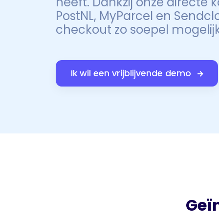
heeft. Dankzij onze directe
PostNL, MyParcel en Sendcl
checkout zo soepel mogelijk
Ik wil een vrijblijvende demo
Geï