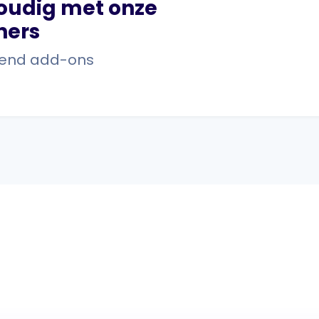
oudig met onze
ners
erzend add-ons