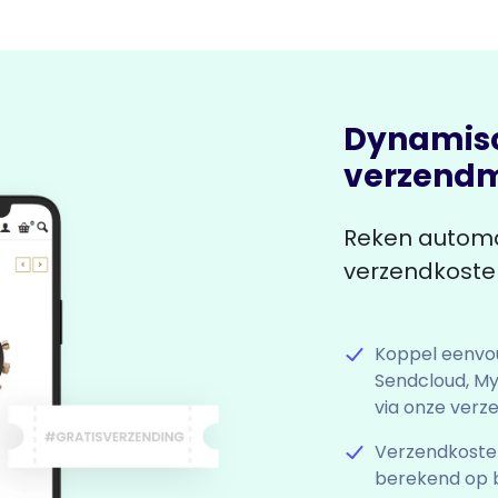
Dynamis
verzend
Reken automat
verzendkosten
Koppel eenvou
Sendcloud, My
via onze verz
Verzendkoste
berekend op 