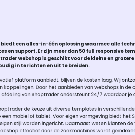
 biedt een alles-in-één oplossing waarmee alle te
s en support. Er zijn meer dan 50 full responsive te
trader webshop is geschikt voor de kleine en grotere 
dig in te richten en uit te breiden.
ief platform aanbiedt, blijven de kosten laag. Wij ontz
n koppelingen. Door het aanbieden van webshops in de cl
 afdeling van Shoptrader ondersteunt 24/7 waardoor je al
optrader de keuze uit diverse templates in verschillende s
 een mobiel of tablet. Voor eigen vormgeving biedt het 
igen stijl worden ingericht. Daarnaast weten klanten de
ebshop effectief door de zoekmachines wordt geïndexee