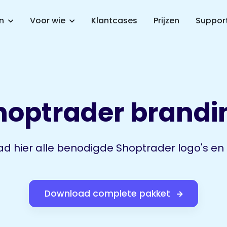
en
Voor wie
Klantcases
Prijzen
Suppor
hoptrader brandi
d hier alle benodigde Shoptrader logo's en 
Download complete pakket