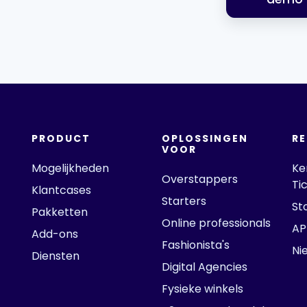
PRODUCT
OPLOSSINGEN
R
VOOR
Mogelijkheden
Ke
Overstappers
Ti
Klantcases
Starters
St
Pakketten
Online professionals
AP
Add-ons
Fashionista's
Ni
Diensten
Digital Agencies
Fysieke winkels