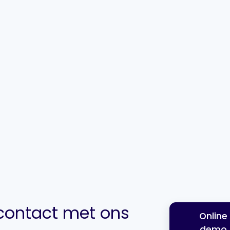
ontact met ons
Online
demo