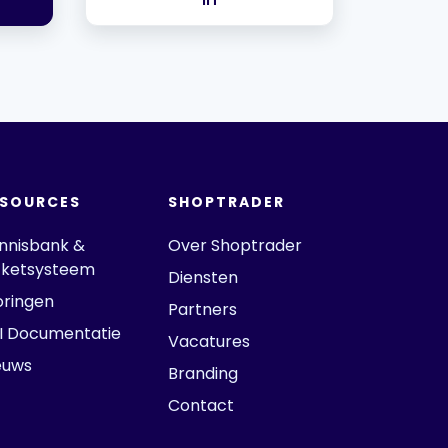
ESOURCES
SHOPTRADER
nnisbank &
Over Shoptrader
cketsysteem
Diensten
oringen
Partners
I Documentatie
Vacatures
euws
Branding
Contact