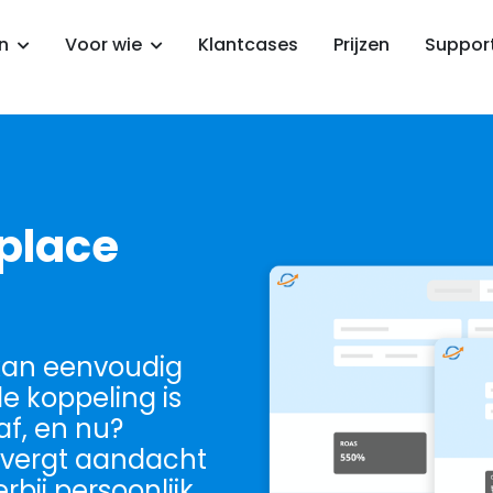
en
Voor wie
Klantcases
Prijzen
Suppor
place
kan eenvoudig
 koppeling is
af, en nu?
vergt aandacht
rbij persoonlijk