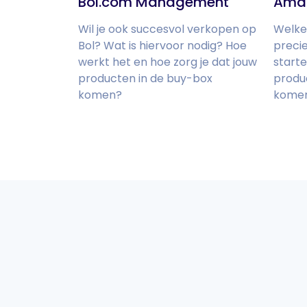
Bol.com Management
Ama
Wil je ook succesvol verkopen op
Welke
Bol? Wat is hiervoor nodig? Hoe
preci
werkt het en hoe zorg je dat jouw
starte
producten in de buy-box
produ
komen?
kome