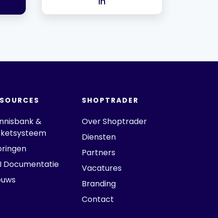
in
ESOURCES
SHOPTRADER
nnisbank &
Over Shoptrader
cketsysteem
Diensten
oringen
Partners
I Documentatie
Vacatures
euws
Branding
Contact