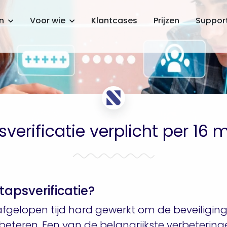
en
Voor wie
Klantcases
Prijzen
Suppor
verificatie verplicht per 16 
tapsverificatie?
fgelopen tijd hard gewerkt om de beveiligin
eteren. Een van de belangrijkste verbeteringe