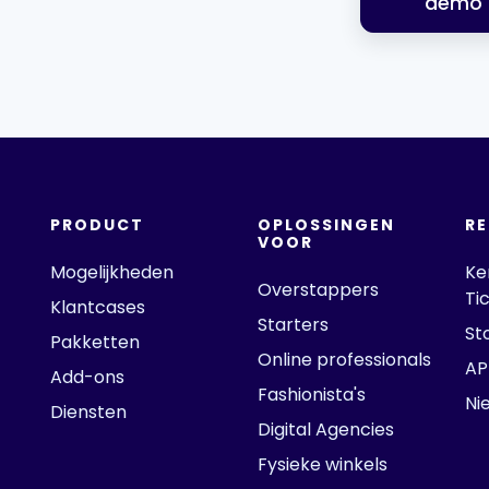
demo
PRODUCT
OPLOSSINGEN
R
VOOR
Mogelijkheden
Ke
Overstappers
Ti
Klantcases
Starters
St
Pakketten
Online professionals
AP
Add-ons
Fashionista's
Ni
Diensten
Digital Agencies
Fysieke winkels