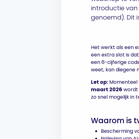
introductie van 
genoemd). Dit i
Het werkt als een e
een extra slot is d
een 6-cijferige cod
weet, kan diegene n
Let op:
Momenteel wo
maart 2026
wordt 
zo snel mogelijk in t
Waarom is tw
Bescherming va
Naleving van 