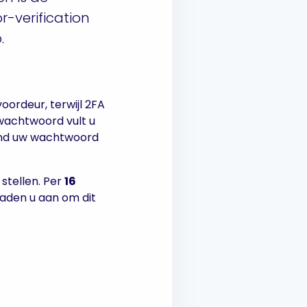
r-verification
.
oordeur, terwijl 2FA
 wachtwoord vult u
emand uw wachtwoord
stellen. Per
16
raden u aan om dit