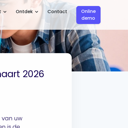
Online
t
Ontdek
Contact
demo
maart 2026
g van uw
n is de