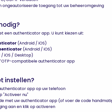
n ongeautoriseerde toegang tot uw beheeromgeving
 nodig?
 een authenticator app. U kunt kiezen uit:
ticator
(Android / iOS)
henticator
(Android / iOS)
 / iOS / Desktop)
 TOTP-compatibele authenticator app
t instellen?
uthenticator app op uw telefoon
p "Activeer nu"
e met uw authenticator app (of voer de code handmatig
ging aan en klik op activeren