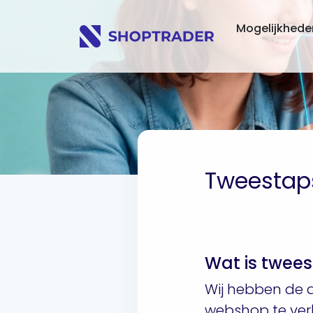
Mogelijkhed
Tweestaps
Wat is twees
Wij hebben de a
webshop te verb