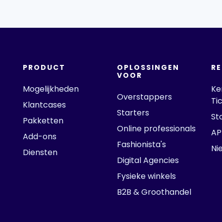
PRODUCT
OPLOSSINGEN
R
VOOR
Mogelijkheden
Ke
Overstappers
Ti
Klantcases
Starters
St
Pakketten
Online professionals
AP
Add-ons
Fashionista's
Ni
Diensten
Digital Agencies
Fysieke winkels
B2B & Groothandel