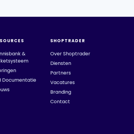
ESOURCES
SHOPTRADER
nnisbank &
Over Shoptrader
cketsysteem
Diensten
oringen
Partners
I Documentatie
Vacatures
euws
Branding
Contact