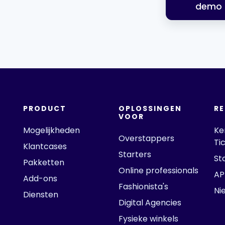
demo
PRODUCT
OPLOSSINGEN
R
VOOR
Mogelijkheden
Ke
Overstappers
Ti
Klantcases
Starters
St
Pakketten
Online professionals
AP
Add-ons
Fashionista's
Ni
Diensten
Digital Agencies
Fysieke winkels