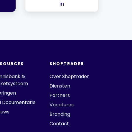
in
ESOURCES
SHOPTRADER
nnisbank &
Over Shoptrader
cketsysteem
Diensten
oringen
Partners
I Documentatie
Vacatures
euws
Branding
Contact